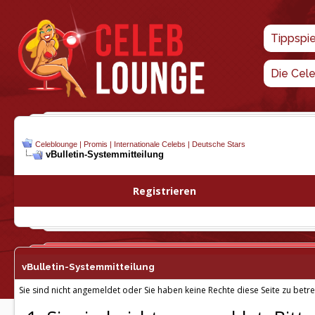
Tippspi
Die Cel
Celeblounge | Promis | Internationale Celebs | Deutsche Stars
vBulletin-
Systemmitteilung
Registrieren
vBulletin-
Systemmitteilung
Sie sind nicht angemeldet oder Sie haben keine Rechte diese Seite zu betre