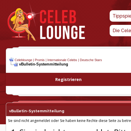
Tippspi
Die Cel
Celeblounge | Promis | Internationale Celebs | Deutsche Stars
vBulletin-
Systemmitteilung
Registrieren
vBulletin-
Systemmitteilung
Sie sind nicht angemeldet oder Sie haben keine Rechte diese Seite zu betre