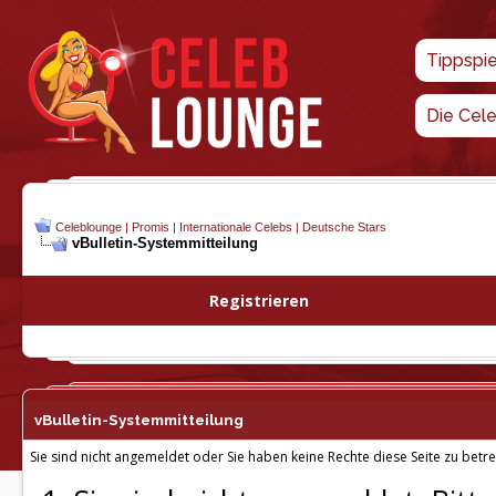
Tippspi
Die Cel
Celeblounge | Promis | Internationale Celebs | Deutsche Stars
vBulletin-
Systemmitteilung
Registrieren
vBulletin-
Systemmitteilung
Sie sind nicht angemeldet oder Sie haben keine Rechte diese Seite zu betre