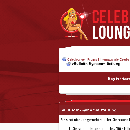
Celeblounge | Promis | Internationale Celebs
vBulletin-
Systemmitteilung
Registrier
vBulletin-
Systemmitteilung
Sie sind nicht angemeldet oder Sie haben k
Sie sind nicht angemeldet. Bitte fül