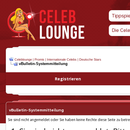
Tippspi
Die Cel
Celeblounge | Promis | Internationale Celebs | Deutsche Stars
vBulletin-
Systemmitteilung
Registrieren
vBulletin-
Systemmitteilung
Sie sind nicht angemeldet oder Sie haben keine Rechte diese Seite zu betre