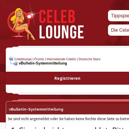
Tippspi
Die Cel
Celeblounge | Promis | Internationale Celebs | Deutsche Stars
vBulletin-
Systemmitteilung
Registrieren
vBulletin-
Systemmitteilung
Sie sind nicht angemeldet oder Sie haben keine Rechte diese Seite zu betre