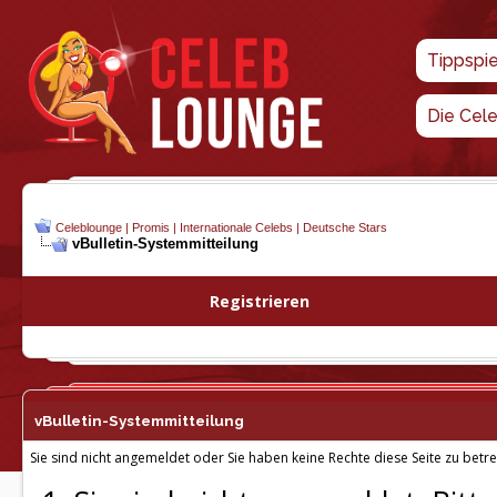
Tippspi
Die Cel
Celeblounge | Promis | Internationale Celebs | Deutsche Stars
vBulletin-
Systemmitteilung
Registrieren
vBulletin-
Systemmitteilung
Sie sind nicht angemeldet oder Sie haben keine Rechte diese Seite zu betre