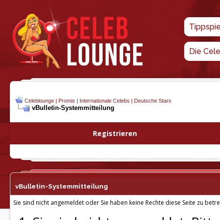
Tippspi
Die Cel
Celeblounge | Promis | Internationale Celebs | Deutsche Stars
vBulletin-
Systemmitteilung
Registrieren
vBulletin-
Systemmitteilung
Sie sind nicht angemeldet oder Sie haben keine Rechte diese Seite zu betre