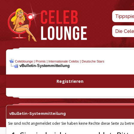
Tippspi
Die Cel
Celeblounge | Promis | Internationale Celebs | Deutsche Stars
vBulletin-
Systemmitteilung
Registrieren
vBulletin-
Systemmitteilung
Sie sind nicht angemeldet oder Sie haben keine Rechte diese Seite zu betre