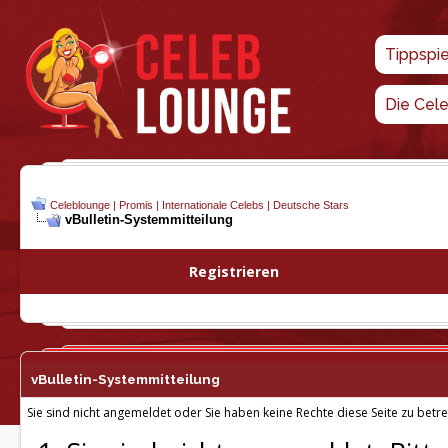
Tippspi
Die Cel
Celeblounge | Promis | Internationale Celebs | Deutsche Stars
vBulletin-
Systemmitteilung
Registrieren
vBulletin-
Systemmitteilung
Sie sind nicht angemeldet oder Sie haben keine Rechte diese Seite zu betre