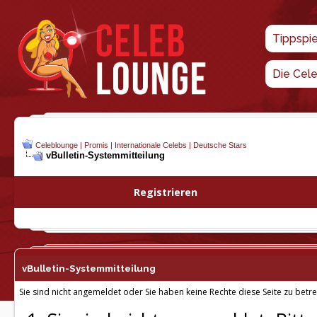
Tippspi
Die Cel
Celeblounge | Promis | Internationale Celebs | Deutsche Stars
vBulletin-
Systemmitteilung
Registrieren
vBulletin-
Systemmitteilung
Sie sind nicht angemeldet oder Sie haben keine Rechte diese Seite zu betre