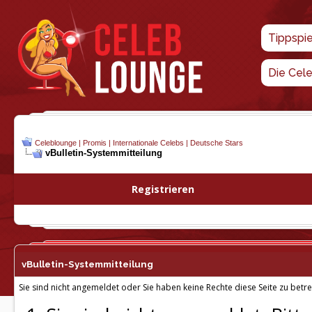
Tippspi
Die Cel
Celeblounge | Promis | Internationale Celebs | Deutsche Stars
vBulletin-
Systemmitteilung
Registrieren
vBulletin-
Systemmitteilung
Sie sind nicht angemeldet oder Sie haben keine Rechte diese Seite zu betre