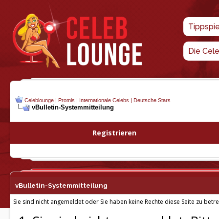
Tippspi
Die Cel
Celeblounge | Promis | Internationale Celebs | Deutsche Stars
vBulletin-
Systemmitteilung
Registrieren
vBulletin-
Systemmitteilung
Sie sind nicht angemeldet oder Sie haben keine Rechte diese Seite zu betre