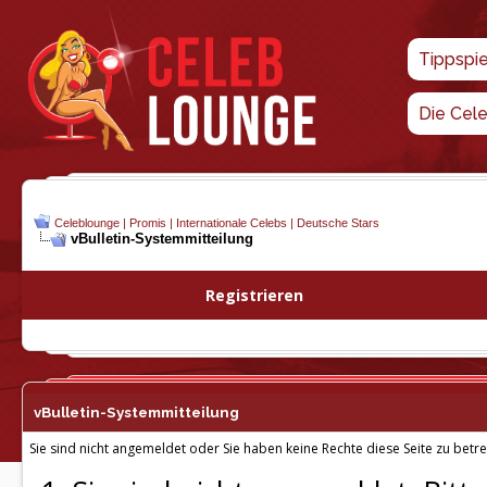
Tippspi
Die Cel
Celeblounge | Promis | Internationale Celebs | Deutsche Stars
vBulletin-
Systemmitteilung
Registrieren
vBulletin-
Systemmitteilung
Sie sind nicht angemeldet oder Sie haben keine Rechte diese Seite zu betre