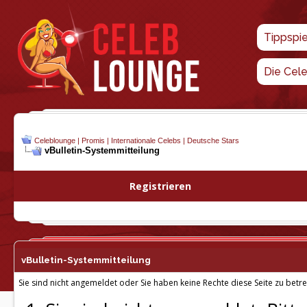
Tippspi
Die Cel
Celeblounge | Promis | Internationale Celebs | Deutsche Stars
vBulletin-
Systemmitteilung
Registrieren
vBulletin-
Systemmitteilung
Sie sind nicht angemeldet oder Sie haben keine Rechte diese Seite zu betre