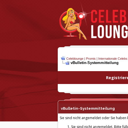
Celeblounge | Promis | Internationale Celebs
vBulletin-
Systemmitteilung
Registrier
vBulletin-
Systemmitteilung
Sie sind nicht angemeldet oder Sie haben k
Sie sind nicht angemeldet. Bitte fül