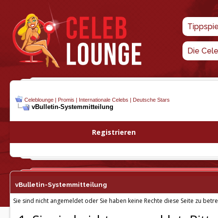
Tippspi
Die Cel
Celeblounge | Promis | Internationale Celebs | Deutsche Stars
vBulletin-
Systemmitteilung
Registrieren
vBulletin-
Systemmitteilung
Sie sind nicht angemeldet oder Sie haben keine Rechte diese Seite zu betre