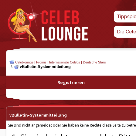
Tippspi
Die Cel
Celeblounge | Promis | Internationale Celebs | Deutsche Stars
vBulletin-
Systemmitteilung
Registrieren
vBulletin-
Systemmitteilung
Sie sind nicht angemeldet oder Sie haben keine Rechte diese Seite zu betre