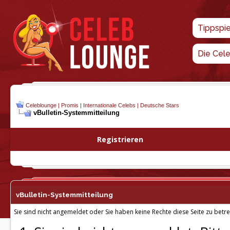
Tippspi
Die Cel
Celeblounge | Promis | Internationale Celebs | Deutsche Stars
vBulletin-
Systemmitteilung
Registrieren
vBulletin-
Systemmitteilung
Sie sind nicht angemeldet oder Sie haben keine Rechte diese Seite zu betre