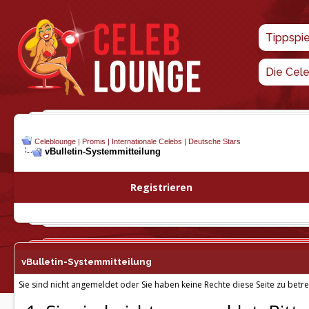
Tippspi
Die Cel
Celeblounge | Promis | Internationale Celebs | Deutsche Stars
vBulletin-
Systemmitteilung
Registrieren
vBulletin-
Systemmitteilung
Sie sind nicht angemeldet oder Sie haben keine Rechte diese Seite zu betre