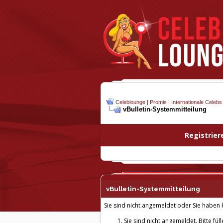
Celeblounge | Promis | Internationale Celebs
vBulletin-
Systemmitteilung
Registrier
vBulletin-
Systemmitteilung
Sie sind nicht angemeldet oder Sie haben k
Sie sind nicht angemeldet. Bitte fül