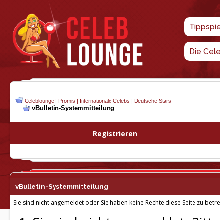
Tippspi
Die Cel
Celeblounge | Promis | Internationale Celebs | Deutsche Stars
vBulletin-
Systemmitteilung
Registrieren
vBulletin-
Systemmitteilung
Sie sind nicht angemeldet oder Sie haben keine Rechte diese Seite zu betre