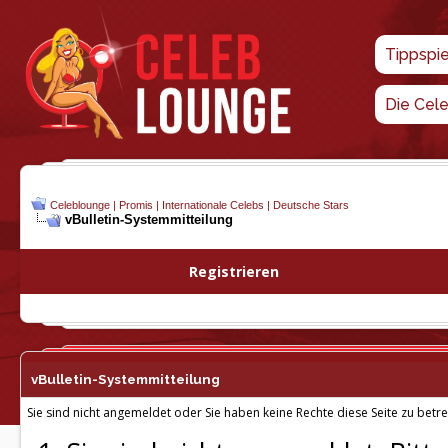
Tippspi
Die Cel
Celeblounge | Promis | Internationale Celebs | Deutsche Stars
vBulletin-
Systemmitteilung
Registrieren
vBulletin-
Systemmitteilung
Sie sind nicht angemeldet oder Sie haben keine Rechte diese Seite zu betre