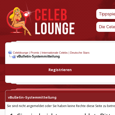
Tippspi
Die Cel
Celeblounge | Promis | Internationale Celebs | Deutsche Stars
vBulletin-
Systemmitteilung
Registrieren
vBulletin-
Systemmitteilung
Sie sind nicht angemeldet oder Sie haben keine Rechte diese Seite zu betre