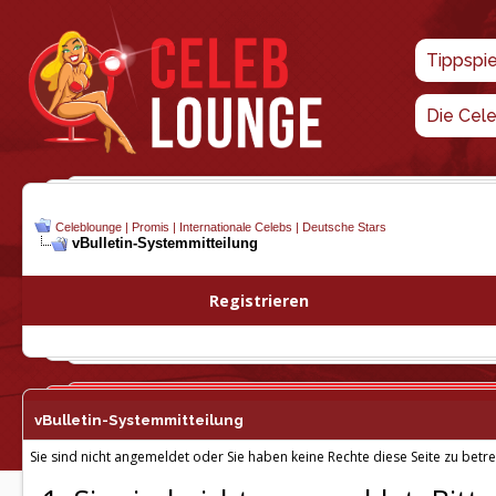
Tippspi
Die Cel
Celeblounge | Promis | Internationale Celebs | Deutsche Stars
vBulletin-
Systemmitteilung
Registrieren
vBulletin-
Systemmitteilung
Sie sind nicht angemeldet oder Sie haben keine Rechte diese Seite zu betre