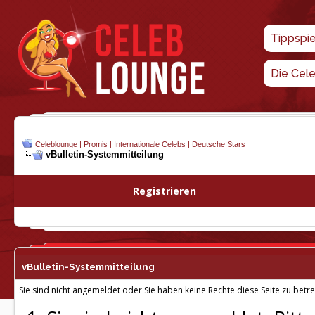
Tippspi
Die Cel
Celeblounge | Promis | Internationale Celebs | Deutsche Stars
vBulletin-
Systemmitteilung
Registrieren
vBulletin-
Systemmitteilung
Sie sind nicht angemeldet oder Sie haben keine Rechte diese Seite zu betre