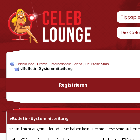
Tippspi
Die Cel
Celeblounge | Promis | Internationale Celebs | Deutsche Stars
vBulletin-
Systemmitteilung
Registrieren
vBulletin-
Systemmitteilung
Sie sind nicht angemeldet oder Sie haben keine Rechte diese Seite zu betre