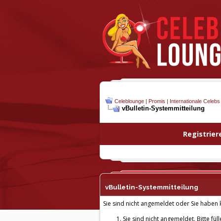
Celeblounge | Promis | Internationale Celebs
vBulletin-
Systemmitteilung
Registrier
vBulletin-
Systemmitteilung
Sie sind nicht angemeldet oder Sie haben k
Sie sind nicht angemeldet. Bitte fül