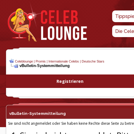
Tippspi
Die Cel
Celeblounge | Promis | Internationale Celebs | Deutsche Stars
vBulletin-
Systemmitteilung
Registrieren
vBulletin-
Systemmitteilung
Sie sind nicht angemeldet oder Sie haben keine Rechte diese Seite zu betre