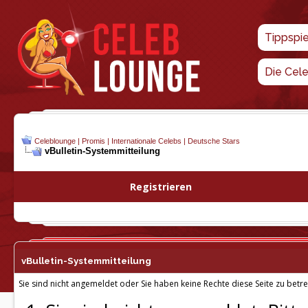
Tippspi
Die Cel
Celeblounge | Promis | Internationale Celebs | Deutsche Stars
vBulletin-
Systemmitteilung
Registrieren
vBulletin-
Systemmitteilung
Sie sind nicht angemeldet oder Sie haben keine Rechte diese Seite zu betre