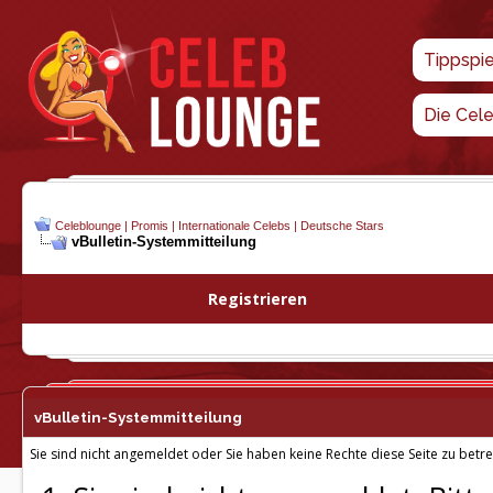
Tippspi
Die Cel
Celeblounge | Promis | Internationale Celebs | Deutsche Stars
vBulletin-
Systemmitteilung
Registrieren
vBulletin-
Systemmitteilung
Sie sind nicht angemeldet oder Sie haben keine Rechte diese Seite zu betre