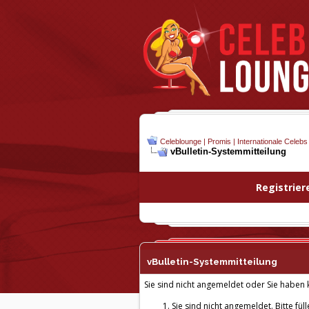
Celeblounge | Promis | Internationale Celebs
vBulletin-
Systemmitteilung
Registrier
vBulletin-
Systemmitteilung
Sie sind nicht angemeldet oder Sie haben k
Sie sind nicht angemeldet. Bitte fül