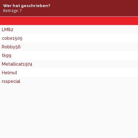
Wer hat geschrieben?
Beiträge: 7
LM82
cobe1505
Robby56
tk99
Metallicat1974
Helmut
rsspecial