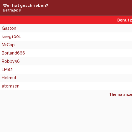
Wer hat geschrieben?
Beiträge: 9
Benut
Gaston
krieg1001
MrCap
Borland666
Robby56
LM82
Helmut
atomsen
Thema anzei