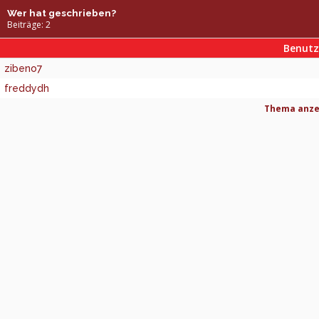
Wer hat geschrieben?
Beiträge: 2
Benut
zibeno7
freddydh
Thema anzei