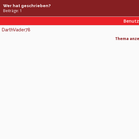
Wer hat geschrieben?
Beiträge: 1
Benut
DarthVader78
Thema anzei