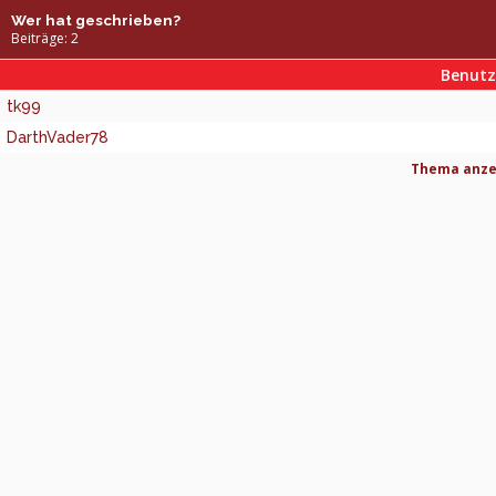
Wer hat geschrieben?
Beiträge: 2
Benut
tk99
DarthVader78
Thema anzei