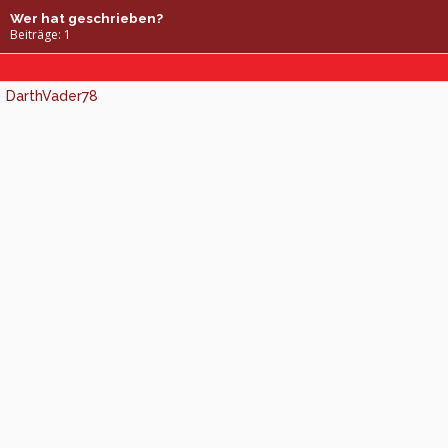
Wer hat geschrieben?
Beiträge: 1
DarthVader78