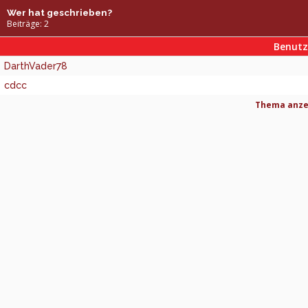
Wer hat geschrieben?
Beiträge: 2
Benut
DarthVader78
cdcc
Thema anzei