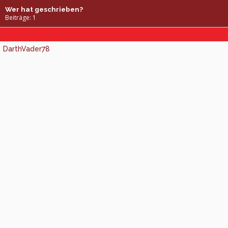
Wer hat geschrieben?
Beiträge: 1
DarthVader78