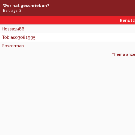
Wer hat geschrieben?
Beiträge: 3
Benut
Hossa1986
Tobias03081995
Powerman
Thema anzei