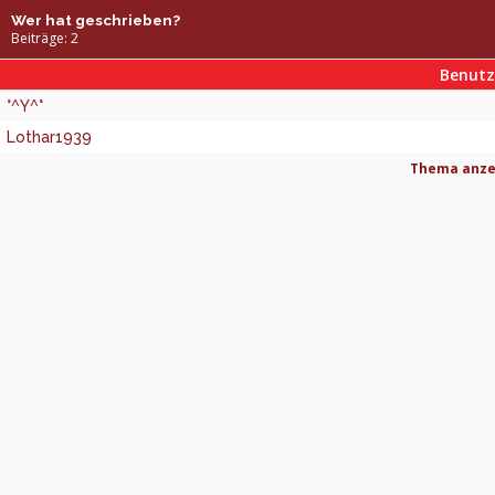
Wer hat geschrieben?
Beiträge: 2
Benut
°^Y^°
Lothar1939
Thema anzei