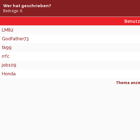
Wer hat geschrieben?
Beiträge: 6
Benut
LM82
Godfather73
tk99
rrfc
job109
Honda
Thema anzei