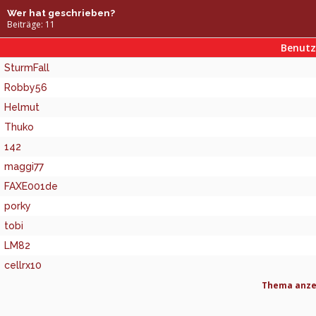
Wer hat geschrieben?
Beiträge: 11
Benut
SturmFall
Robby56
Helmut
Thuko
142
maggi77
FAXE001de
porky
tobi
LM82
cellrx10
Thema anzei