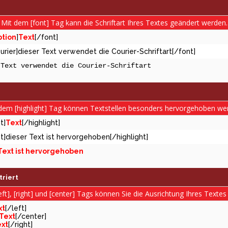
Mit dem [font] Tag kann die Schriftart Ihres Textes geändert werden.
tion
]
Text
[/font]
urier]dieser Text verwendet die Courier-Schriftart[/font]
 Text verwendet die Courier-Schriftart
dem [highlight] Tag können Textstellen besonders hervorgehoben we
t]
Text
[/highlight]
ht]dieser Text ist hervorgehoben[/highlight]
Text ist hervorgehoben
riert
eft], [right] und [center] Tags können Sie die Ausrichtung Ihres Textes
xt
[/left]
Text
[/center]
xt
[/right]