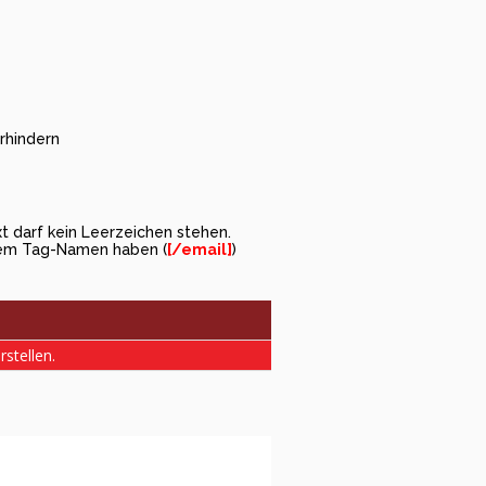
hindern
 darf kein Leerzeichen stehen.
dem Tag-Namen haben (
[/email]
)
rstellen.