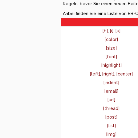
Regeln, bevor Sie einen neuen Beitr
Anbei finden Sie eine Liste von BB
[b]
,
[i]
,
[u]
[color]
[size]
[font]
[highlight]
[left]
,
[right]
,
[center]
[indent]
[email]
[url]
[thread]
[post]
[list]
[img]