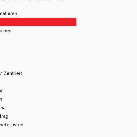
matieren.
richen
/ Zentriert
en
en
ema
trag
nete Listen