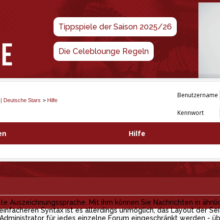
Tippspiele der Saison 2025/26
Die Celeblounge Regeln
Benutzername
 | Deutsche Stars
>
Hilfe
Kennwort
en
Hilfe
e Auszeichnungssprache. Mit ihm können Sie Nachrichten in ähnli
 einfacheren Syntax ist es allerdings unmöglich, das Layout der Sei
ministrator für jedes einzelne Forum eingeschränkt werden - üb