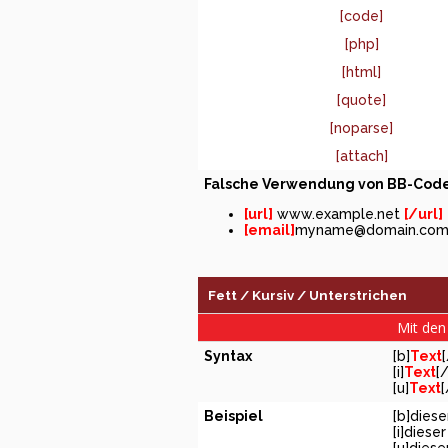
[code]
[php]
[html]
[quote]
[noparse]
[attach]
Falsche Verwendung von BB-Code
[url]
www.example.net
[/url]
[email]
myname@domain.co
Fett / Kursiv / Unterstrichen
Mit den 
Syntax
[b]
Text
[i]
Text
[/
[u]
Text
[
Beispiel
[b]diese
[i]dieser