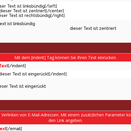
eser Text ist linksbündig[/left]
dieser Text ist zentriert[/center]
ieser Text ist rechtsbündig[/right]
ext ist linksbündig
dieser Text ist zentriert
Mit dem [indent] Tag können Sie Ihren Text einrücken.
Text
[/indent]
dieser Text ist eingerückt[/indent]
eser Text ist eingerückt
s Verlinken von E-Mail-Adressen. Mit einem zusätzlichen Parameter 
den Link angeben.
ext
[/email]