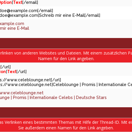
ption
]
Text
[/email]
.doe@example.com
[/email]
j.doe@example.com
]Schreib mir eine E-Mail[/email]
example.com
mir eine E-Mail
Verlinken von anderen Websites und Dateien. Mit einem zusätzlichen
Namen für den Link angeben.
t
[/url]
ion
]
Text
[/url]
tps://www.celeblounge.net[/url]
ps://www.celeblounge.net]Celeblounge | Promis | Internationale Ce
/www.celeblounge.net
nge | Promis | Internationale Celebs | Deutsche Stars
das Verlinken eines bestimmten Themas mit Hilfe der Thread-ID. Mit 
Sie außerdem einen Namen für den Link angeben.