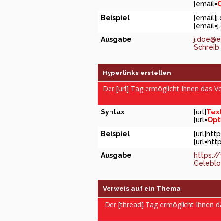
[email=
O
Beispiel
[email]
j
[
email=
Ausgabe
j.doe@
Schreib 
Hyperlinks erstellen
Der [url] Tag ermöglicht Ihnen das 
Syntax
[url]
Tex
[url=
Opt
Beispiel
[url]ht
[url=htt
Ausgabe
https:/
Celeblou
Verweis auf ein Thema
Der [thread] Tag ermöglicht Ihnen 