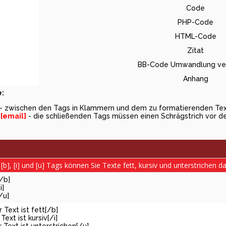
Code
PHP-Code
HTML-Code
Zitat
BB-Code Umwandlung ver
Anhang
:
- zwischen den Tags in Klammern und dem zu formatierenden Text
m
[email]
- die schließenden Tags müssen einen Schrägstrich vor 
[b], [i] und [u] Tags können Sie Texte fett, kursiv und unterstrichen da
[/b]
i]
/u]
r Text ist fett[/b]
 Text ist kursiv[/i]