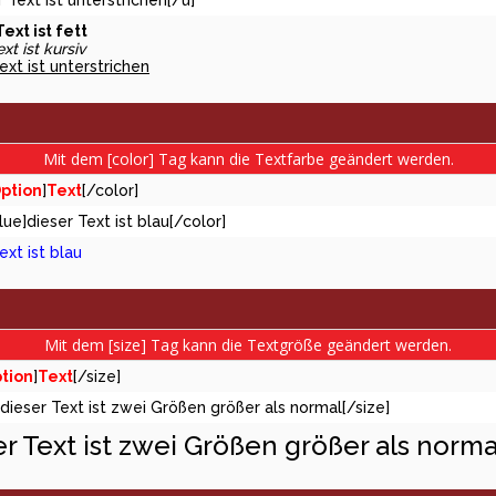
r Text ist unterstrichen[/u]
ext ist fett
xt ist kursiv
ext ist unterstrichen
Mit dem [color] Tag kann die Textfarbe geändert werden.
ption
]
Text
[/color]
lue]dieser Text ist blau[/color]
ext ist blau
Mit dem [size] Tag kann die Textgröße geändert werden.
tion
]
Text
[/size]
]dieser Text ist zwei Größen größer als normal[/size]
er Text ist zwei Größen größer als norma