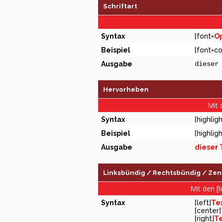
Schriftart
Syntax
[font=
Op
Beispiel
[font=co
Ausgabe
dieser
Hervorheben
Mit 
Syntax
[highligh
Beispiel
[highlig
Ausgabe
dieser 
Linksbündig / Rechtsbündig / Zent
Mit den [l
Syntax
[left]
Te
[center]
[right]
Te