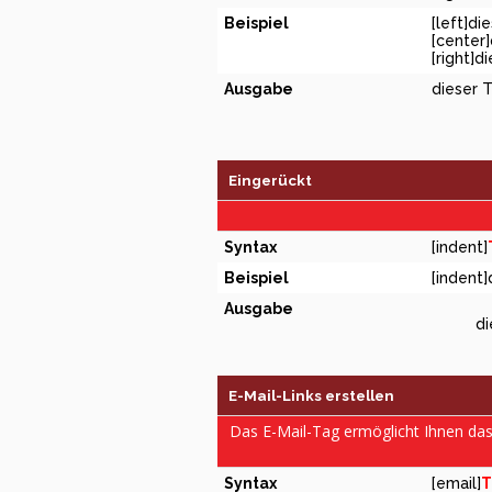
Beispiel
[left]di
[center]
[right]d
Ausgabe
dieser T
Eingerückt
Syntax
[indent]
Beispiel
[indent]
Ausgabe
di
E-Mail-Links erstellen
Das E-Mail-Tag ermöglicht Ihnen da
Syntax
[email]
T