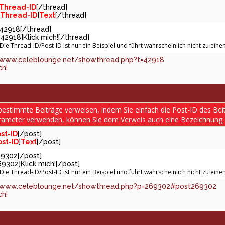
Thread-ID
[/thread]
Thread-ID
]
Text
[/thread]
]42918[/thread]
42918]Klick mich![/thread]
 Die Thread-ID/Post-ID ist nur ein Beispiel und führt wahrscheinlich nicht zu ei
/www.celeblounge.net/showthread.php?t=42918
ch!
bestimmte Beiträge verweisen, indem Sie einfach die Post-ID des Bei
rameter verwenden, können Sie dem Verweis auch eine Bezeichnung 
st-ID
[/post]
ost-ID
]
Text
[/post]
69302[/post]
69302]Klick mich![/post]
 Die Thread-ID/Post-ID ist nur ein Beispiel und führt wahrscheinlich nicht zu ei
/www.celeblounge.net/showthread.php?p=269302#post269302
ch!