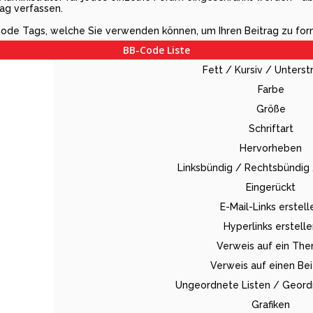
ag verfassen.
-Code Tags, welche Sie verwenden können, um Ihren Beitrag zu for
BB-Code Liste
Fett / Kursiv / Unterst
Farbe
Größe
Schriftart
Hervorheben
Linksbündig / Rechtsbündig 
Eingerückt
E-Mail-Links erstell
Hyperlinks erstell
Verweis auf ein Th
Verweis auf einen Bei
Ungeordnete Listen / Geord
Grafiken