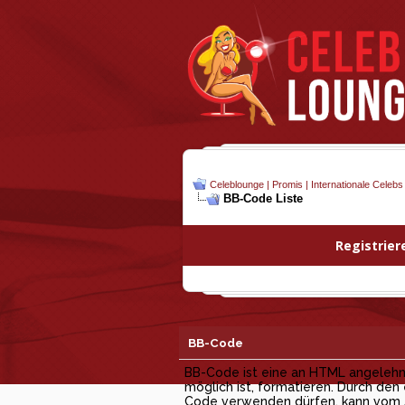
Celeblounge | Promis | Internationale Celebs
BB-Code Liste
Registrier
BB-Code
BB-Code ist eine an HTML angelehnt
möglich ist, formatieren. Durch den
Code verwenden dürfen, kann vom Ad