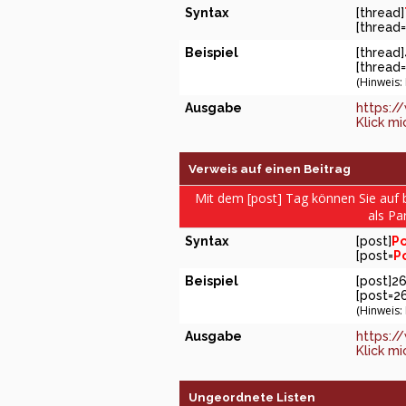
Syntax
[thread]
[thread=
Beispiel
[thread
[thread=
(Hinweis:
Ausgabe
https:/
Klick mi
Verweis auf einen Beitrag
Mit dem [post] Tag können Sie auf 
als Pa
Syntax
[post]
Po
[post=
P
Beispiel
[post]2
[post=2
(Hinweis:
Ausgabe
https:/
Klick mi
Ungeordnete Listen