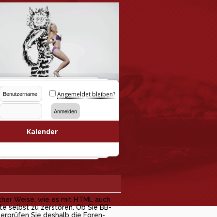
Angemeldet bleiben?
Kalender
cher Weise, wie es mit HTML auch
te selbst zu zerstören. Ob Sie BB-
erprüfen Sie deshalb die Foren-