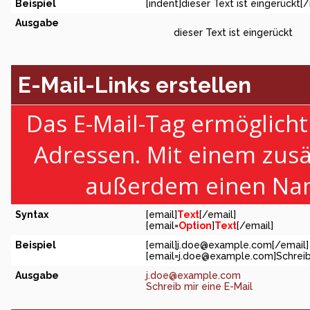
Beispiel
[indent]dieser Text ist eingerückt[/
Ausgabe
dieser Text ist eingerückt
E-Mail-Links erstellen
Das E-Mail-Tag ermöglicht
Adressen. Mit einem zus
außerdem einen Nam
Syntax
[email]
Text
[/email]
[email=
Option
]
Text
[/email]
Beispiel
[email]
j.doe@example.com
[/email]
[
email=j.doe@example.com
]Schreib
Ausgabe
j.doe@example.com
Schreib mir eine E-Mail