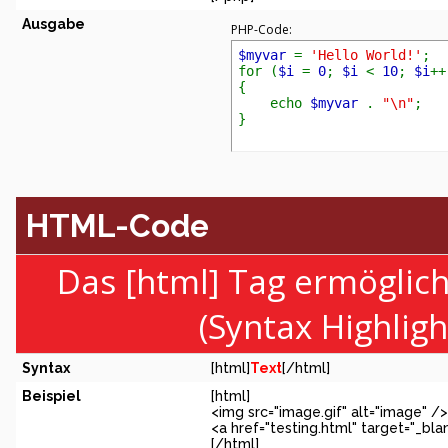
Ausgabe
PHP-Code:
$myvar
=
'Hello World!'
;
for (
$i
=
0
;
$i
<
10
;
$i
++
{
echo
$myvar
.
"\n"
;
}
HTML-Code
Das [html] Tag ermöglic
(Syntax Highlig
Syntax
[html]
Text
[/html]
Beispiel
[html]
<img src="image.gif" alt="image" />
<a href="testing.html" target="_bl
[/html]