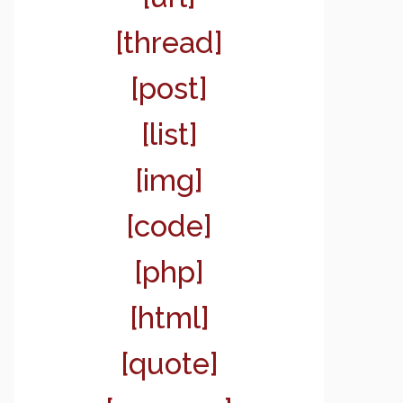
[thread]
[post]
[list]
[img]
[code]
[php]
[html]
[quote]