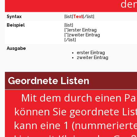
dem
Syntax
[list]
Text
[/list]
Beispiel
[list]
[*]erster Eintrag
[*]zweiter Eintrag
[/list]
Ausgabe
erster Eintrag
zweiter Eintrag
Geordnete Listen
Mit dem durch einen Par
können Sie geordnete Lis
kann eine 1 (nummerierte 