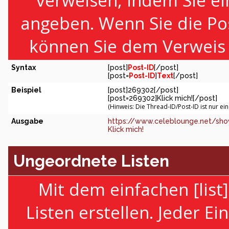
verweisen, indem Sie ei
angeben. Wenn Sie die Po
können Sie dem Verweis 
Syntax
[post]
Post-ID
[/post]
[post=
Post-ID
]
Text
[/post]
Beispiel
[post]269302[/post]
[post=269302]Klick mich![/post]
(Hinweis: Die Thread-ID/Post-ID ist nur ei
Ausgabe
https://www.celeblounge.net/sh
Klick mich!
Ungeordnete Listen
Mit dem einfachen [lis
Listen erstellen. Jeder Ei