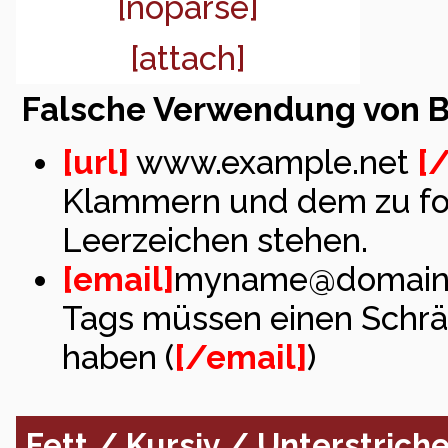
[noparse]
[attach]
Falsche Verwendung von 
[url]
www.example.net
[/
Klammern und dem zu for
Leerzeichen stehen.
[email]
myname@domain
Tags müssen einen Schr
haben (
[/email]
)
Fett / Kursiv / Unterstrich