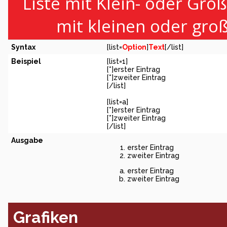
Liste mit Klein- oder Groß
mit kleinen oder gro
Syntax
[list=
Option
]
Text
[/list]
Beispiel
[list=1]
[*]erster Eintrag
[*]zweiter Eintrag
[/list]
[list=a]
[*]erster Eintrag
[*]zweiter Eintrag
[/list]
Ausgabe
erster Eintrag
zweiter Eintrag
erster Eintrag
zweiter Eintrag
Grafiken