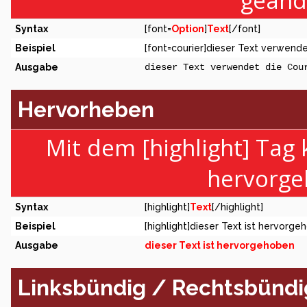
geänd
Syntax
[font=
Option
]
Text
[/font]
Beispiel
[font=courier]dieser Text verwendet
Ausgabe
dieser Text verwendet die Cou
Hervorheben
Mit dem [highlight] Tag
hervorge
Syntax
[highlight]
Text
[/highlight]
Beispiel
[highlight]dieser Text ist hervorge
Ausgabe
dieser Text ist hervorgehoben
Linksbündig / Rechtsbündig