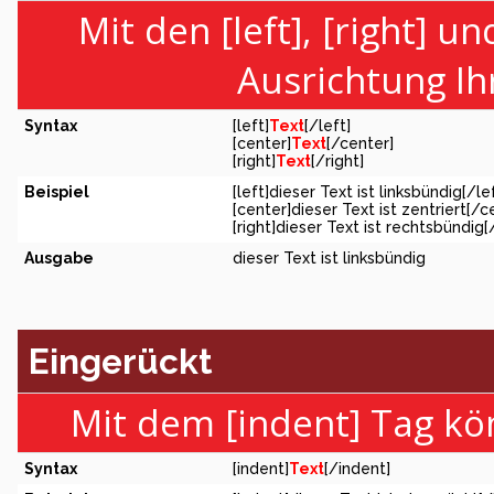
Mit den [left], [right] u
Ausrichtung Ih
Syntax
[left]
Text
[/left]
[center]
Text
[/center]
[right]
Text
[/right]
Beispiel
[left]dieser Text ist linksbündig[/le
[center]dieser Text ist zentriert[/c
[right]dieser Text ist rechtsbündig[
Ausgabe
dieser Text ist linksbündig
Eingerückt
Mit dem [indent] Tag kö
Syntax
[indent]
Text
[/indent]