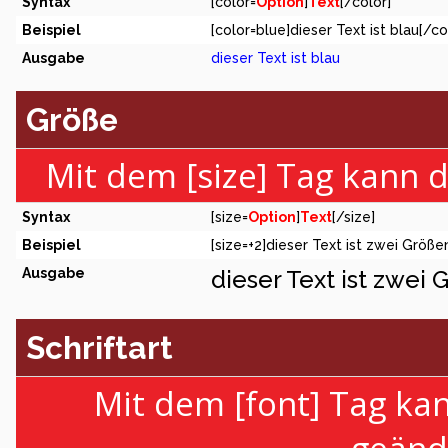
Syntax
[color=
Option
]
Text
[/color]
Beispiel
[color=blue]dieser Text ist blau[/co
Ausgabe
dieser Text ist blau
Größe
Mit dem [size] Tag kann 
Syntax
[size=
Option
]
Text
[/size]
Beispiel
[size=+2]dieser Text ist zwei Größe
Ausgabe
dieser Text ist zwei
Schriftart
Mit dem [font] Tag kan