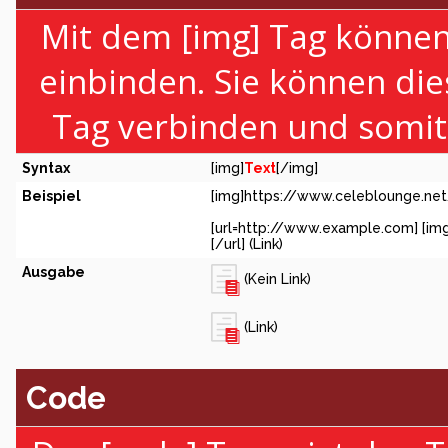
Mit dem [img] Tag können 
einbinden. Sie können di
Tag verbinden und somit e
Syntax
[img]
Text
[/img]
Beispiel
[img]https://www.celeblounge.net
[url=http://www.example.com] [im
[/url] (Link)
Ausgabe
(Kein Link)
(Link)
Code