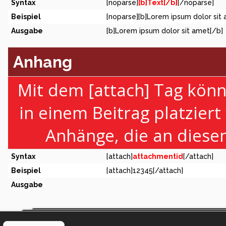
Syntax
[noparse]
[b]Text[/b]
[/noparse]
Beispiel
[noparse][b]Lorem ipsum dolor sit
Ausgabe
[b]Lorem ipsum dolor sit amet[/b]
Anhang
Mit dem [attach] Tag könn
in einem Beitrag platziert
Anhänge, die an diese
Syntax
[attach]
attachmentid
[/attach]
Beispiel
[attach]12345[/attach]
Ausgabe