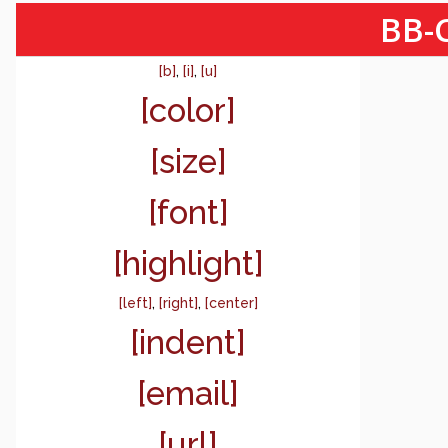
BB-C
[b]
,
[i]
,
[u]
[color]
[size]
[font]
[highlight]
[left]
,
[right]
,
[center]
[indent]
[email]
[url]