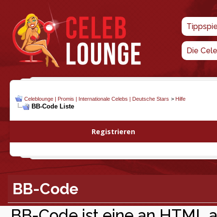
Tippspi
Die Cel
Celeblounge | Promis | Internationale Celebs | Deutsche Stars
>
Hilfe
BB-Code Liste
Registrieren
BB-Code
BB-Code ist eine an HTML 