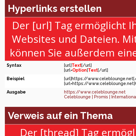
Hyperlinks erstellen
Der [url] Tag ermöglicht 
Websites und Dateien. Mi
können Sie außerdem eine
Syntax
[url]
Text
[/url]
[url=
Option
]
Text
[/url]
Beispiel
[url]https://www.celeblounge.net[/
[url=https://www.celeblounge.net]C
Ausgabe
https://www.celeblounge.net
Celeblounge | Promis | Internation
Verweis auf ein Thema
Der [thread] Tag ermögl