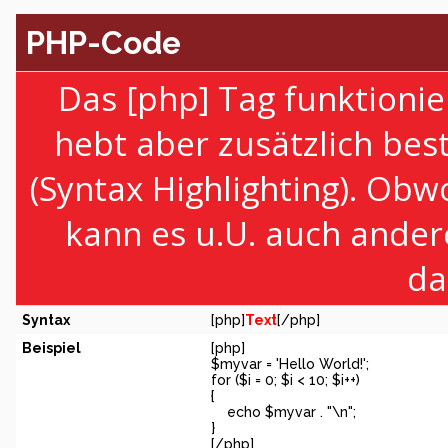
PHP-Code
Das [php] Tag funktionie
hebt aber zusätzlich be
(Syntax Highlighting). Obw
kann es u.U. auch ander
da
Syntax
[php]
Text
[/php]
Beispiel
[php]
$myvar = 'Hello World!';
for ($
i = 0; $i < 10; $i++)
{
echo $myvar . "\n";
}
[/php]