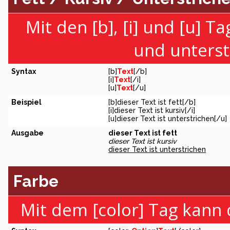
Mit den [b], [i] und [u] T
und unterst
Syntax
[b]
Text
[/b]
[i]
Text
[/i]
[u]
Text
[/u]
Beispiel
[b]dieser Text ist fett[/b]
[i]dieser Text ist kursiv[/i]
[u]dieser Text ist unterstrichen[/u]
Ausgabe
dieser Text ist fett
dieser Text ist kursiv
dieser Text ist unterstrichen
Farbe
Mit dem [color] Tag kann