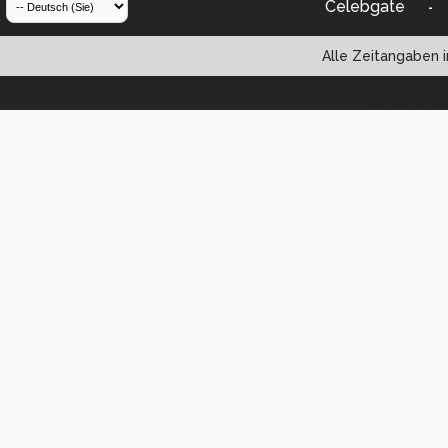
Celebgate
-
Alle Zeitangaben i
Powered by vBul
Copyright ©2000 