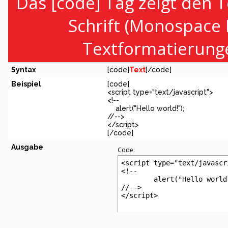
Das [code] Tag zeigt den T
Schrift (Monospace 
Textformatierunge
Syntax
[code]
Text
[/code]
Beispiel
[code]
<script type="text/javascript">
<!--
alert("Hello world!");
//-->
</script>
[/code]
Ausgabe
Code:
<script type="text/javascri
<!--

	alert("Hello world!");

//-->

</script>