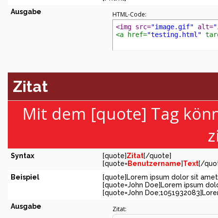
Ausgabe
HTML-Code:
<img src=
"image.gif"
 alt=
"
<a href=
"testing.html"
 tar
Zitat
Mit dem [quote] Tag kön
z
Syntax
[quote]
Zitat
[/quote]
[quote=
Benutzername
]
Text
[/quo
Beispiel
[quote]Lorem ipsum dolor sit amet
[quote=John Doe]Lorem ipsum dolo
[quote=John Doe;1051932083]Lorem
Ausgabe
Zitat: