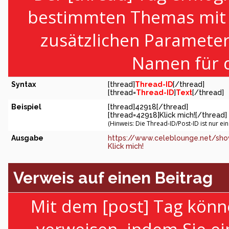
bestimmten Themas mit H
zusätzlichen Paramete
Namen für d
Syntax
[thread]
Thread-ID
[/thread]
[thread=
Thread-ID
]
Text
[/thread]
Beispiel
[thread]42918[/thread]
[thread=42918]Klick mich![/thread]
(Hinweis: Die Thread-ID/Post-ID ist nur ei
Ausgabe
https://www.celeblounge.net/sho
Klick mich!
Verweis auf einen Beitrag
Mit dem [post] Tag könn