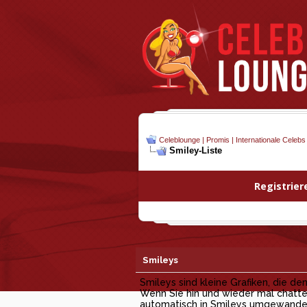
Celeblounge | Promis | Internationale Celebs
Smiley-Liste
Registrier
Smileys
Smileys sind kleine Grafiken, die d
Wenn Sie hin und wieder mal chatten
automatisch in Smileys umgewandelt