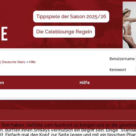
Tippspiele der Saison 2025/26
Die Celeblounge Regeln
Benutzername
 | Deutsche Stars
>
Hilfe
Kennwort
en
Hilfe
en Sinn haben, Gefühle zum Ausdruck zu bringen und so die geschr
, dürften Ihnen Smileys vermutlich ein Begriff sein. Einige "Stan
. Einfach mal den Kopf zur Seite legen und mit ein bisschen Phan