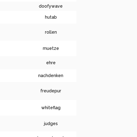
doofywave
hutab
rollen
muetze
ehre
nachdenken
freudepur
whiteflag
judges