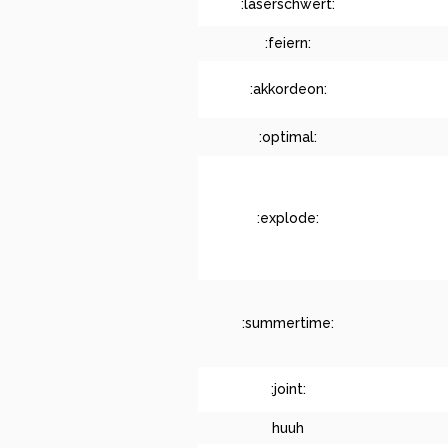
:laserschwert:
:feiern:
:akkordeon:
:optimal:
:explode:
:summertime:
:joint:
huuh