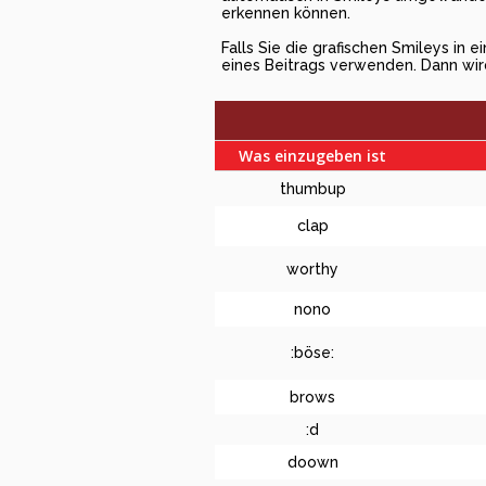
erkennen können.
Falls Sie die grafischen Smileys in
eines Beitrags verwenden. Dann wi
Was einzugeben ist
thumbup
clap
worthy
nono
:böse:
brows
:d
doown