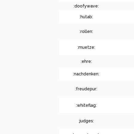
:doofywave:
:hutab:
:rollen:
:muetze:
:ehre:
:nachdenken:
:freudepur:
:whiteflag:
:judges: