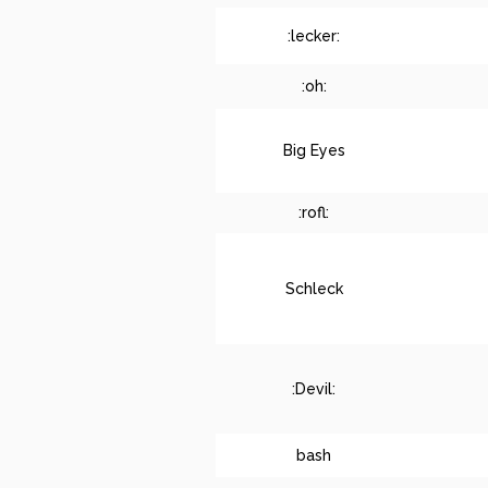
:lecker:
:oh:
Big Eyes
:rofl:
Schleck
:Devil:
bash