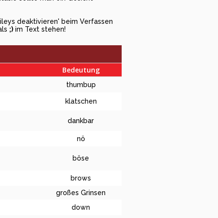
ileys deaktivieren' beim Verfassen
als
;)
im Text stehen!
Bedeutung
thumbup
klatschen
dankbar
nö
böse
brows
großes Grinsen
down