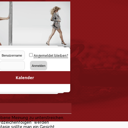
Angemeldet bleiben?
Kalender
iebene Meinung zu unterstreichen.
dardzeichenfolgen" werden
tasie sollte man ein Gesicht