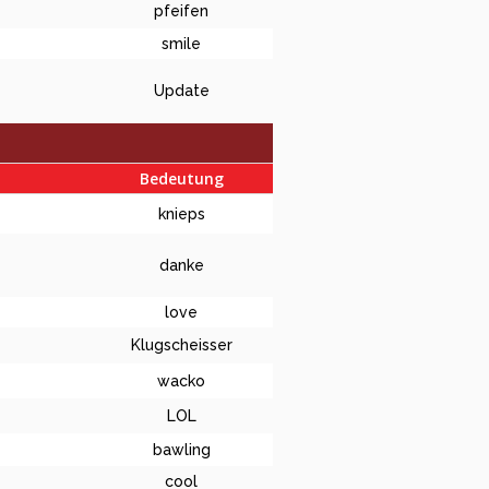
pfeifen
smile
Update
Bedeutung
knieps
danke
love
Klugscheisser
wacko
LOL
bawling
cool