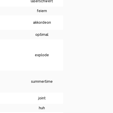
laserschwert
feiern
akkordeon
optimal
explode
summertime
joint
huh