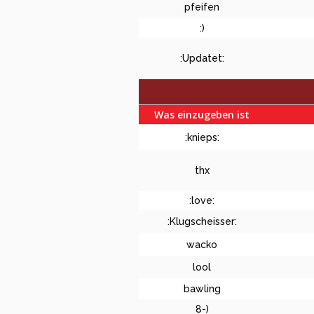
pfeifen
:)
:Updatet:
Was einzugeben ist
:knieps:
thx
:love:
:Klugscheisser:
wacko
lool
bawling
8-)