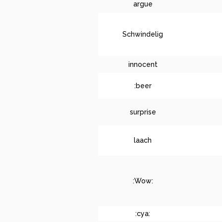
argue
Schwindelig
innocent
:beer
surprise
laach
:Wow:
:cya: