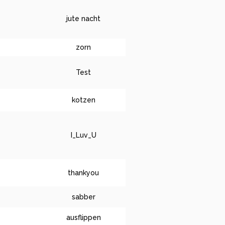
jute nacht
zorn
Test
kotzen
I_Luv_U
thankyou
sabber
ausflippen