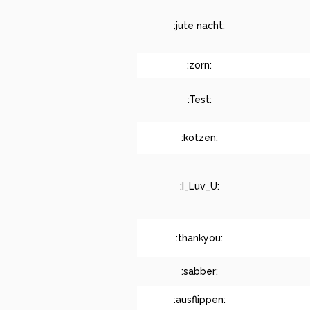
:jute nacht:
:zorn:
:Test:
:kotzen:
:I_Luv_U:
:thankyou:
:sabber:
:ausflippen: