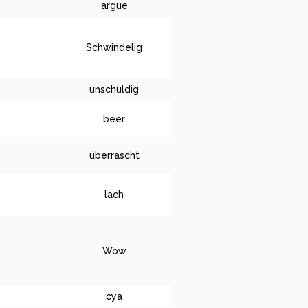
argue
Schwindelig
unschuldig
beer
überrascht
lach
Wow
cya