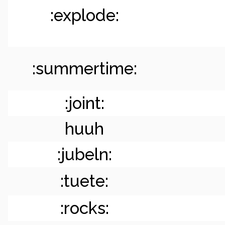
:explode:
:summertime:
:joint:
huuh
:jubeln:
:tuete:
:rocks: