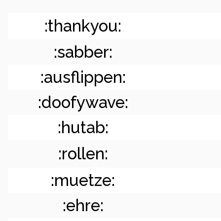
:thankyou:
:sabber:
:ausflippen:
:doofywave:
:hutab:
:rollen:
:muetze:
:ehre: