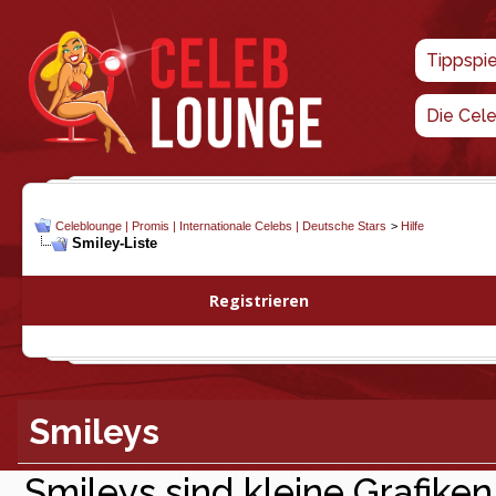
Tippspi
Die Cel
Celeblounge | Promis | Internationale Celebs | Deutsche Stars
>
Hilfe
Smiley-Liste
Registrieren
Smileys
Smileys sind kleine Grafiken