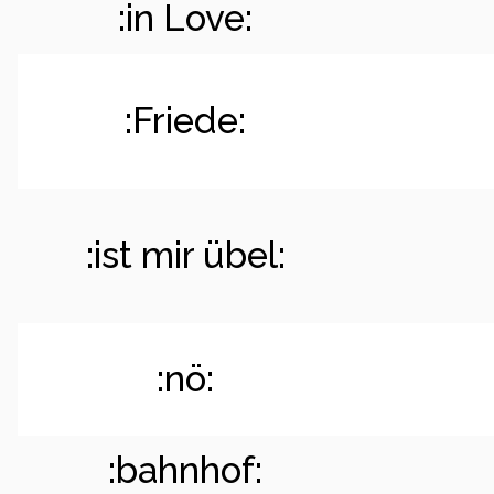
:in Love:
:Friede:
:ist mir übel:
:nö:
:bahnhof: