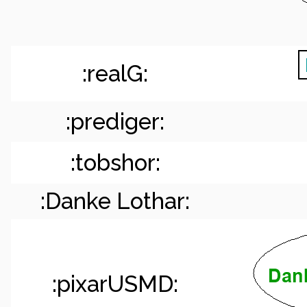
:realG:
:prediger:
:tobshor:
:Danke Lothar:
:pixarUSMD: