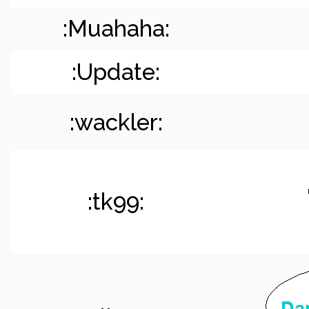
:Muahaha:
:Update:
:wackler:
:tk99: