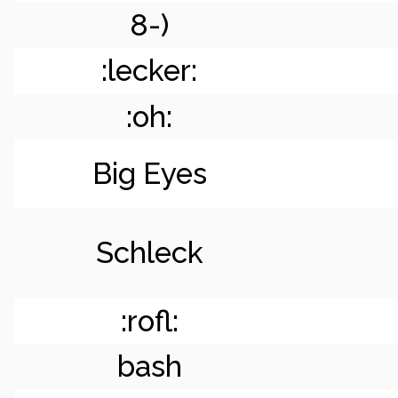
8-)
:lecker:
:oh:
Big Eyes
Schleck
:rofl:
bash