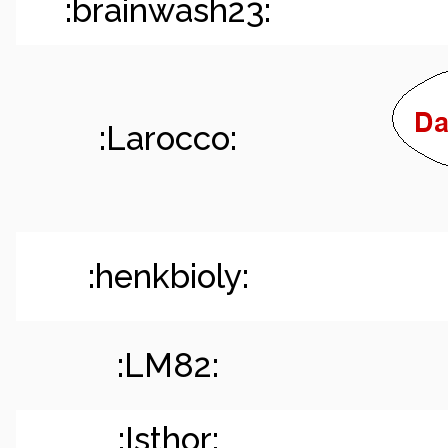
:brainwash23:
:Larocco:
:henkbioly:
:LM82:
:Isthor: