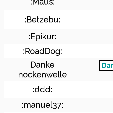
:Maus:
:Betzebu:
:Epikur:
:RoadDog:
Danke
nockenwelle
:ddd:
:manuel37: