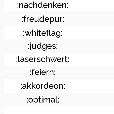
:nachdenken:
:freudepur:
:whiteflag:
:judges:
:laserschwert:
:feiern:
:akkordeon:
:optimal: