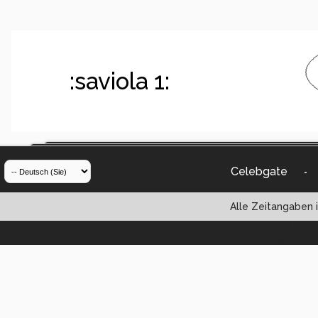
:saviola 1:
Celebgate
-
Alle Zeitangaben i
Powered by vBul
Copyright ©2000 