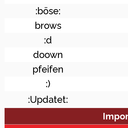
:böse:
brows
:d
doown
pfeifen
:)
:Updatet:
Impor