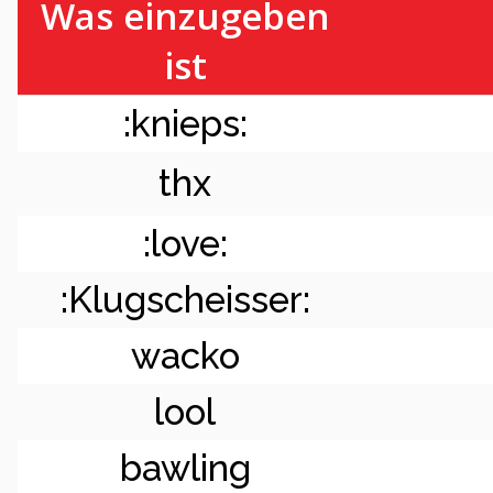
Was einzugeben
ist
:knieps:
thx
:love:
:Klugscheisser:
wacko
lool
bawling