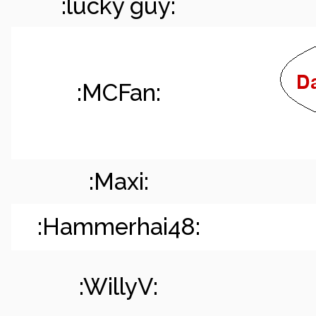
:lucky guy:
:MCFan:
:Maxi:
:Hammerhai48:
:WillyV: