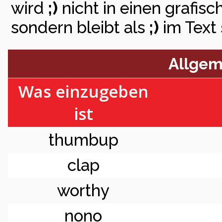
wird
;)
nicht in einen grafi
sondern bleibt als
;)
im Text 
Allgem
Was einzugeben
ist
thumbup
clap
worthy
nono