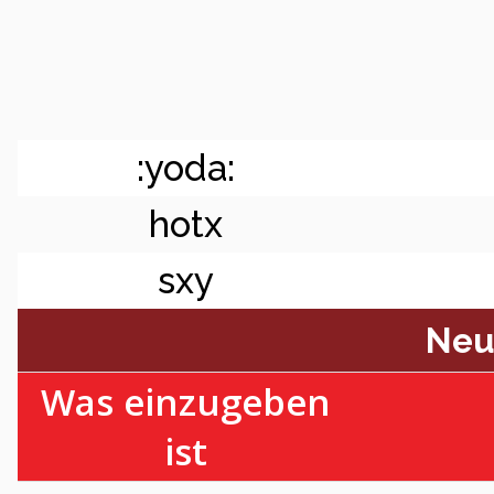
:yoda:
hotx
sxy
Neu
Was einzugeben
ist