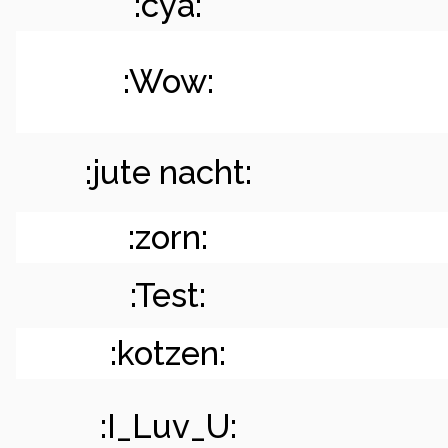
:cya:
:Wow:
:jute nacht:
:zorn:
:Test:
:kotzen:
:I_Luv_U: