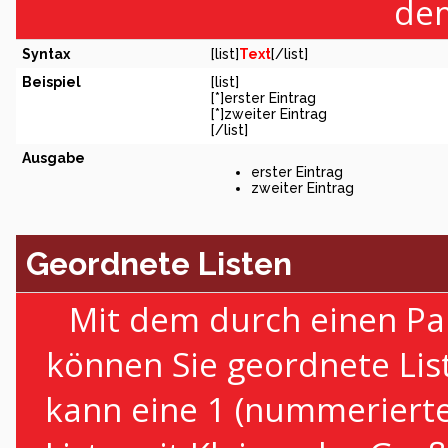
dem
Syntax
[list]
Text
[/list]
Beispiel
[list]
[*]erster Eintrag
[*]zweiter Eintrag
[/list]
Ausgabe
erster Eintrag
zweiter Eintrag
Geordnete Listen
Mit dem durch einen Par
können Sie geordnete Lis
kann eine 1 (nummerierte 