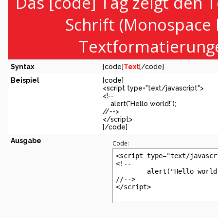
Das [code] Tag zeigt den T
Schrift (Monospace 
Textformatierunge
Syntax
[code]
Text
[/code]
Beispiel
[code]
<script type="text/javascript">
<!--
alert("Hello world!");
//-->
</script>
[/code]
Ausgabe
Code:
<script type="text/javascri
<!--

	alert("Hello world!");

//-->

</script>