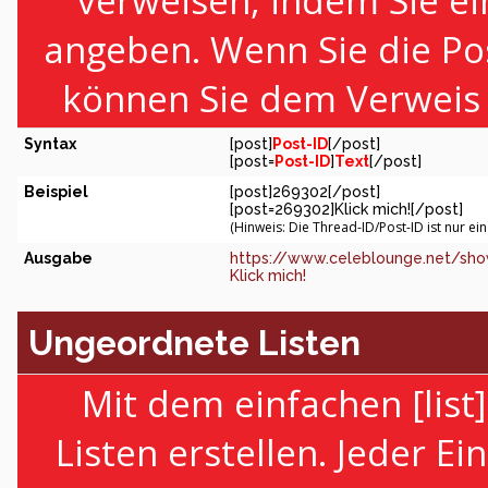
verweisen, indem Sie ei
angeben. Wenn Sie die Po
können Sie dem Verweis 
Syntax
[post]
Post-ID
[/post]
[post=
Post-ID
]
Text
[/post]
Beispiel
[post]269302[/post]
[post=269302]Klick mich![/post]
(Hinweis: Die Thread-ID/Post-ID ist nur ei
Ausgabe
https://www.celeblounge.net/sh
Klick mich!
Ungeordnete Listen
Mit dem einfachen [lis
Listen erstellen. Jeder Ei