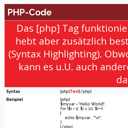
PHP-Code
Das [php] Tag funktionie
hebt aber zusätzlich be
(Syntax Highlighting). Obw
kann es u.U. auch ander
da
Syntax
[php]
Text
[/php]
Beispiel
[php]
$myvar = 'Hello World!';
for ($
i = 0; $i < 10; $i++)
{
echo $myvar . "\n";
}
[/php]