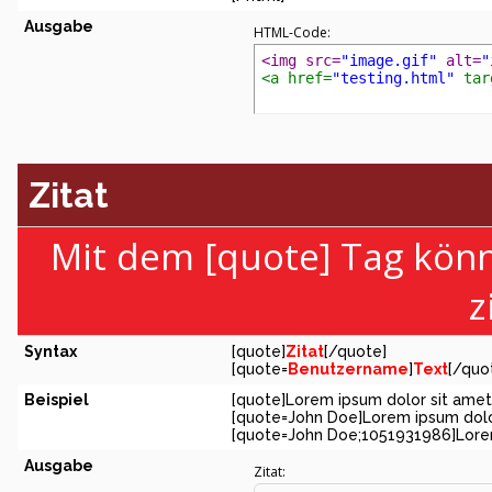
Ausgabe
HTML-Code:
<img src=
"image.gif"
 alt=
"
<a href=
"testing.html"
 tar
Zitat
Mit dem [quote] Tag kön
z
Syntax
[quote]
Zitat
[/quote]
[quote=
Benutzername
]
Text
[/quo
Beispiel
[quote]Lorem ipsum dolor sit amet
[quote=John Doe]Lorem ipsum dolo
[quote=John Doe;1051931986]Lorem
Ausgabe
Zitat: