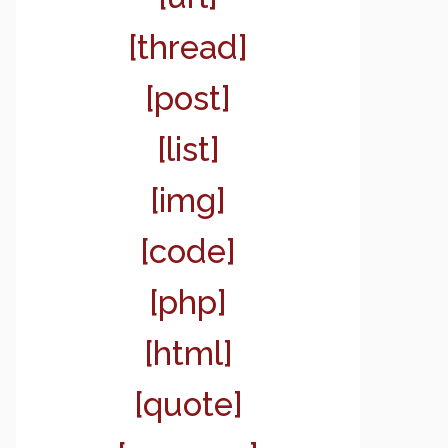
[thread]
[post]
[list]
[img]
[code]
[php]
[html]
[quote]