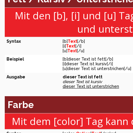
Mit den [b], [i] und [u] T
und unterst
Syntax
[b]
Text
[/b]
[i]
Text
[/i]
[u]
Text
[/u]
Beispiel
[b]dieser Text ist fett[/b]
[i]dieser Text ist kursiv[/i]
[u]dieser Text ist unterstrichen[/u]
Ausgabe
dieser Text ist fett
dieser Text ist kursiv
dieser Text ist unterstrichen
Farbe
Mit dem [color] Tag kann