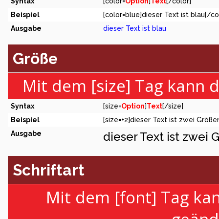
Syntax
[color=
Option
]
Text
[/color]
Beispiel
[color=blue]dieser Text ist blau[/co
Ausgabe
dieser Text ist blau
Größe
Mit dem [size] Tag kann 
Syntax
[size=
Option
]
Text
[/size]
Beispiel
[size=+2]dieser Text ist zwei Größe
Ausgabe
dieser Text ist zwei
Schriftart
Mit dem [font] Tag kan