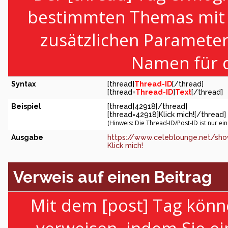
bestimmten Themas mit H
zusätzlichen Paramete
Namen für d
Syntax
[thread]
Thread-ID
[/thread]
[thread=
Thread-ID
]
Text
[/thread]
Beispiel
[thread]42918[/thread]
[thread=42918]Klick mich![/thread]
(Hinweis: Die Thread-ID/Post-ID ist nur ei
Ausgabe
https://www.celeblounge.net/sho
Klick mich!
Verweis auf einen Beitrag
Mit dem [post] Tag könn