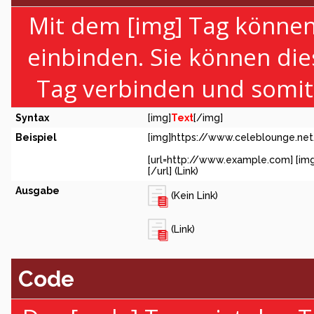
Mit dem [img] Tag können 
einbinden. Sie können di
Tag verbinden und somit e
Syntax
[img]
Text
[/img]
Beispiel
[img]https://www.celeblounge.net
[url=http://www.example.com] [im
[/url] (Link)
Ausgabe
(Kein Link)
(Link)
Code