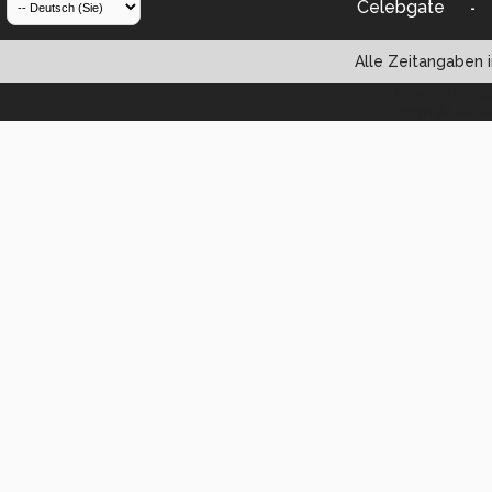
Celebgate
-
Alle Zeitangaben i
Powered by vBul
Copyright ©2000 