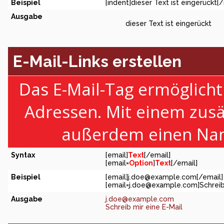
Beispiel
[indent]dieser Text ist eingerückt[/
Ausgabe
dieser Text ist eingerückt
E-Mail-Links erstellen
Das E-Mail-Tag ermöglicht
Adressen. Mit einem zus
außerdem einen Nam
Syntax
[email]
Text
[/email]
[email=
Option
]
Text
[/email]
Beispiel
[email]
j.doe@example.com
[/email]
[
email=j.doe@example.com
]Schreib
Ausgabe
j.doe@example.com
Schreib mir eine E-Mail