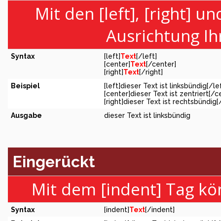
Mit den [left], [right] u
Ausrichtung Ih
Syntax
[left]
Text
[/left]
[center]
Text
[/center]
[right]
Text
[/right]
Beispiel
[left]dieser Text ist linksbündig[/le
[center]dieser Text ist zentriert[/c
[right]dieser Text ist rechtsbündig[
Ausgabe
dieser Text ist linksbündig
Eingerückt
Mit dem [indent] Tag kö
Syntax
[indent]
Text
[/indent]