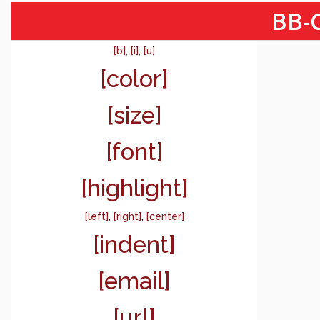
BB-C
[b]
,
[i]
,
[u]
[color]
[size]
[font]
[highlight]
[left]
,
[right]
,
[center]
[indent]
[email]
[url]