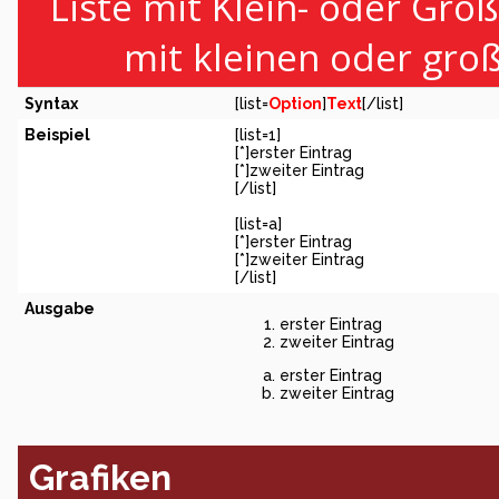
Liste mit Klein- oder Groß
mit kleinen oder gro
Syntax
[list=
Option
]
Text
[/list]
Beispiel
[list=1]
[*]erster Eintrag
[*]zweiter Eintrag
[/list]
[list=a]
[*]erster Eintrag
[*]zweiter Eintrag
[/list]
Ausgabe
erster Eintrag
zweiter Eintrag
erster Eintrag
zweiter Eintrag
Grafiken