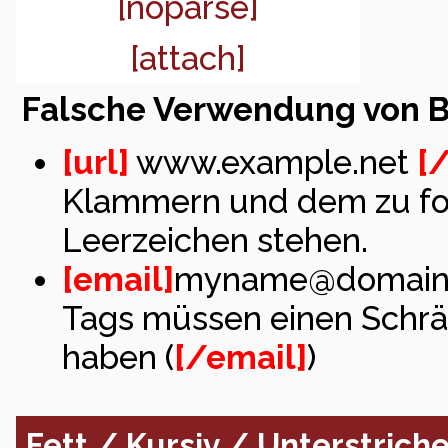
[noparse]
[attach]
Falsche Verwendung von 
[url]
www.example.net
[/
Klammern und dem zu for
Leerzeichen stehen.
[email]
myname@domain
Tags müssen einen Schr
haben (
[/email]
)
Fett / Kursiv / Unterstrich