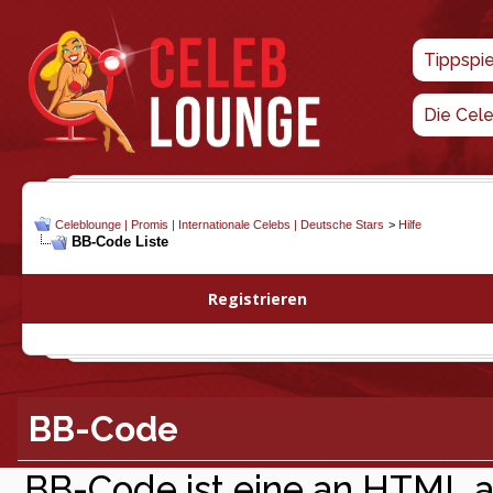
Tippspi
Die Cel
Celeblounge | Promis | Internationale Celebs | Deutsche Stars
>
Hilfe
BB-Code Liste
Registrieren
BB-Code
BB-Code ist eine an HTML 