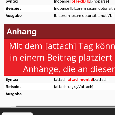
Syntax
[noparse]
[b]Text[/b]
[/noparse]
Beispiel
[noparse][b]Lorem ipsum dolor sit
Ausgabe
[b]Lorem ipsum dolor sit amet[/b]
Anhang
Mit dem [attach] Tag könn
in einem Beitrag platziert
Anhänge, die an diese
Syntax
[attach]
attachmentid
[/attach]
Beispiel
[attach]12345[/attach]
Ausgabe