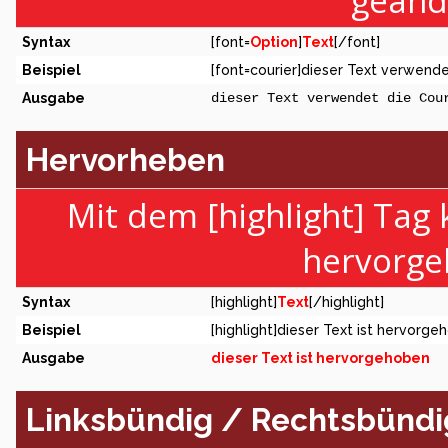
geänd
Syntax
[font=
Option
]
Text
[/font]
Beispiel
[font=courier]dieser Text verwendet
Ausgabe
dieser Text verwendet die Cou
Hervorheben
Mit dem [highlight] Tag
hervorge
Syntax
[highlight]
Text
[/highlight]
Beispiel
[highlight]dieser Text ist hervorge
Ausgabe
dieser Text ist hervorgehoben
Linksbündig / Rechtsbündig