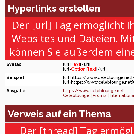
Hyperlinks erstellen
Der [url] Tag ermöglicht 
Websites und Dateien. Mi
können Sie außerdem eine
Syntax
[url]
Text
[/url]
[url=
Option
]
Text
[/url]
Beispiel
[url]https://www.celeblounge.net[/
[url=https://www.celeblounge.net]C
Ausgabe
https://www.celeblounge.net
Celeblounge | Promis | Internation
Verweis auf ein Thema
Der [thread] Tag ermögl