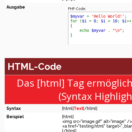
Ausgabe
PHP-Code:
$myvar
=
'Hello World!'
;
for (
$i
=
0
;
$i
<
10
;
$i
++
{
echo
$myvar
.
"\n"
;
}
HTML-Code
Das [html] Tag ermöglic
(Syntax Highlig
Syntax
[html]
Text
[/html]
Beispiel
[html]
<img src="image.gif" alt="image" />
<a href="testing.html" target="_bl
[/html]