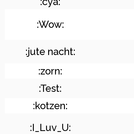
:cya:
:Wow:
:jute nacht:
:zorn:
:Test:
:kotzen:
:I_Luv_U: