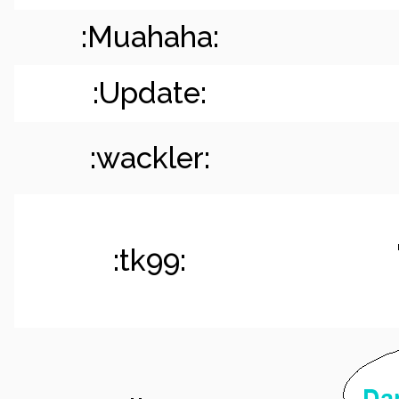
:Muahaha:
:Update:
:wackler:
:tk99: