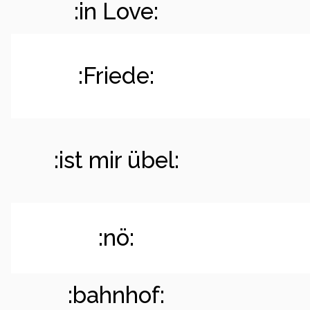
:in Love:
:Friede:
:ist mir übel:
:nö:
:bahnhof: