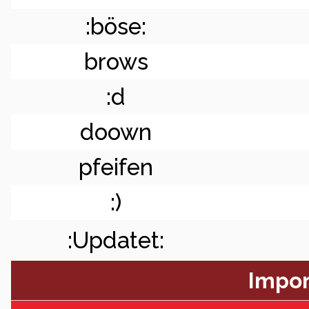
:böse:
brows
:d
doown
pfeifen
:)
:Updatet:
Impor