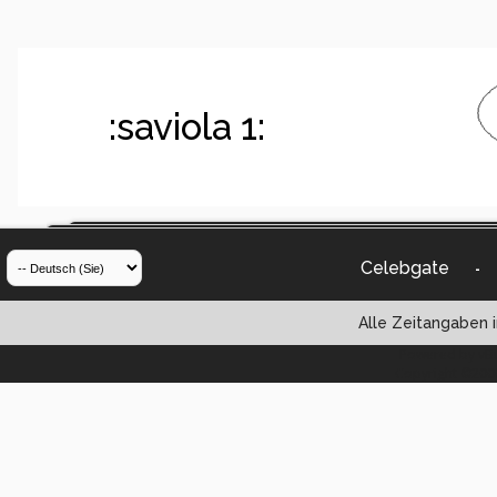
:saviola 1:
Celebgate
-
Alle Zeitangaben i
Powered by vBul
Copyright ©2000 