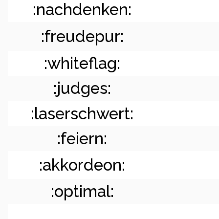
:nachdenken:
:freudepur:
:whiteflag:
:judges:
:laserschwert:
:feiern:
:akkordeon:
:optimal: