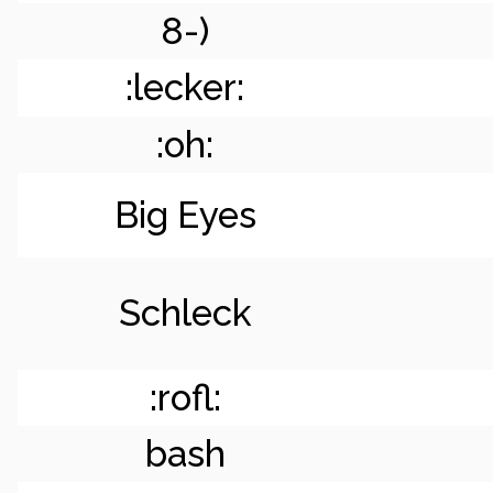
8-)
:lecker:
:oh:
Big Eyes
Schleck
:rofl:
bash