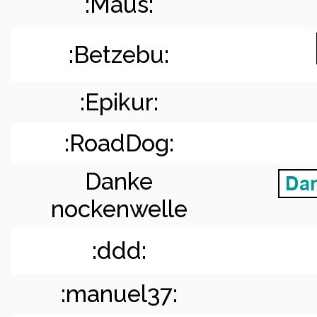
:Maus:
:Betzebu:
:Epikur:
:RoadDog:
Danke
nockenwelle
:ddd:
:manuel37: