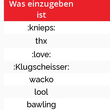
Was einzugeben
ist
:knieps:
thx
:love:
:Klugscheisser:
wacko
lool
bawling