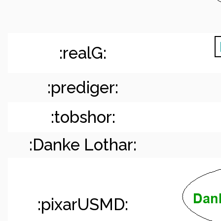
:realG:
:prediger:
:tobshor:
:Danke Lothar:
:pixarUSMD: