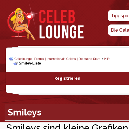
Tippspi
Die Cel
Celeblounge | Promis | Internationale Celebs | Deutsche Stars
>
Hilfe
Smiley-Liste
Registrieren
Smileys
Smileys sind kleine Grafiken