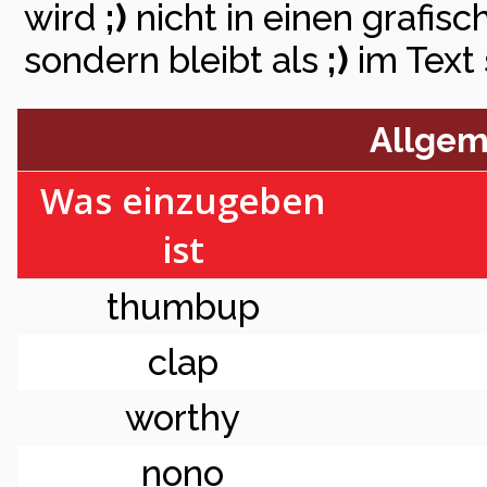
wird
;)
nicht in einen grafi
sondern bleibt als
;)
im Text 
Allgem
Was einzugeben
ist
thumbup
clap
worthy
nono