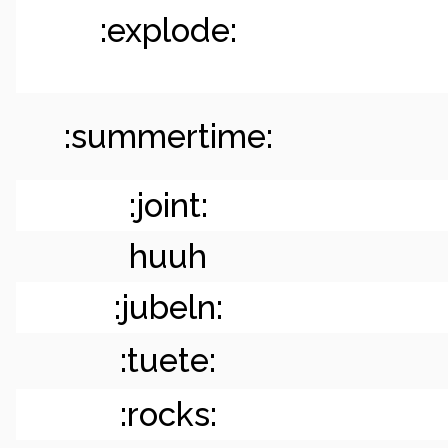
:explode:
:summertime:
:joint:
huuh
:jubeln:
:tuete:
:rocks: