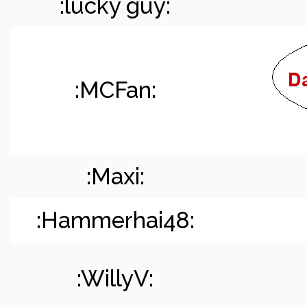
:lucky guy:
:MCFan:
:Maxi:
:Hammerhai48:
:WillyV: