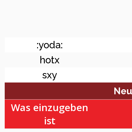
:yoda:
hotx
sxy
Neu
Was einzugeben
ist