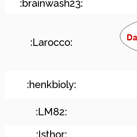
:brainwash23:
:Larocco:
:henkbioly:
:LM82:
:Isthor: