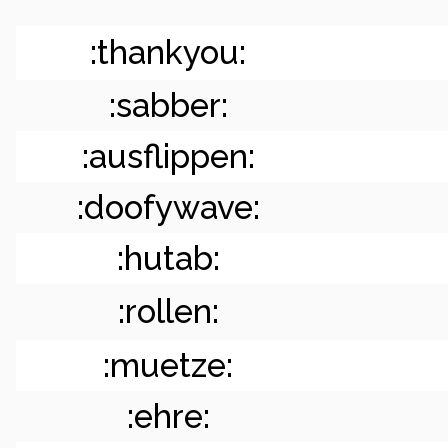
:thankyou:
:sabber:
:ausflippen:
:doofywave:
:hutab:
:rollen:
:muetze:
:ehre: